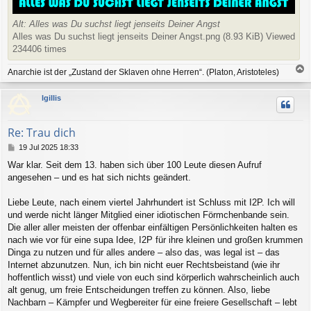
Alt: Alles was Du suchst liegt jenseits Deiner Angst
Alles was Du suchst liegt jenseits Deiner Angst.png (8.93 KiB) Viewed
234406 times
T
Anarchie ist der „Zustand der Sklaven ohne Herren“. (Platon, Aristoteles)
o
p
lgillis
Re: Trau dich
P
19 Jul 2025 18:33
o
War klar. Seit dem 13. haben sich über 100 Leute diesen Aufruf
s
angesehen – und es hat sich nichts geändert.
t
Liebe Leute, nach einem viertel Jahrhundert ist Schluss mit I2P. Ich will
und werde nicht länger Mitglied einer idiotischen Förmchenbande sein.
Die aller aller meisten der offenbar einfältigen Persönlichkeiten halten es
nach wie vor für eine supa Idee, I2P für ihre kleinen und großen krummen
Dinga zu nutzen und für alles andere – also das, was legal ist – das
Internet abzunutzen. Nun, ich bin nicht euer Rechtsbeistand (wie ihr
hoffentlich wisst) und viele von euch sind körperlich wahrscheinlich auch
alt genug, um freie Entscheidungen treffen zu können. Also, liebe
Nachbarn – Kämpfer und Wegbereiter für eine freiere Gesellschaft – lebt