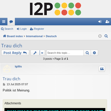
ui
Search
or
Login
Register
og
eg
S
ck
Board index
u
International
Deutsch
in
ist
e
lin
m
er
Trau dich
a
ks
s
Search
Advance
Post Reply
r
c
3 posts • Page
1
of
1
h
lgillis
Trau dich
P
13 Jul 2025 07:07
o
Politik ist Meinung.
s
t
Attachments