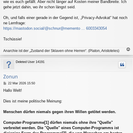
wie es euch gefällt. Aber nicht länger auf Kosten meiner Bandbreite. Ich
gehe jetzt dahin, wo ihr schon längst seid.
Oh, und falls einer gerade in der Gegend ist, „Privacy-Advokat“ hat noch
ne Lernfrage:
https://mastodon.social/@schnur@memento ... 6003343054
Tschüssie!
T
Anarchie ist der „Zustand der Sklaven ohne Herren“. (Platon, Aristoteles)
o
p
Deleted User 14191
Zonun
P
22 Mar 2026 15:50
o
Hallo Welt!
s
t
Dies ist meine politische Meinung:
Menschen dürfen niemals gegen ihren Willen getötet werden.
Computer-Programme[1] dürfen niemals ohne ihre "Quelle"
verbreitet werden. Die "Quelle" eines Computer-Programms ist