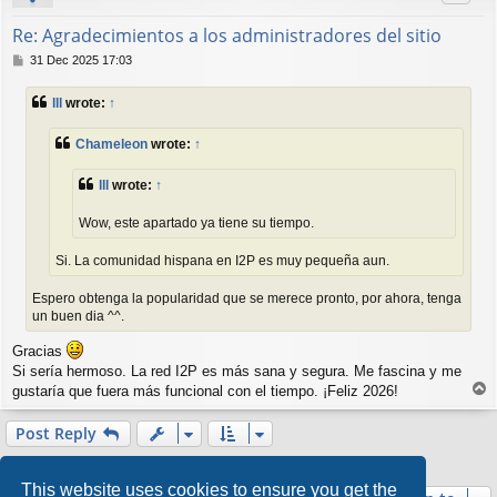
Re: Agradecimientos a los administradores del sitio
P
31 Dec 2025 17:03
o
s
lll
wrote:
↑
t
Chameleon
wrote:
↑
lll
wrote:
↑
Wow, este apartado ya tiene su tiempo.
Si. La comunidad hispana en I2P es muy pequeña aun.
Espero obtenga la popularidad que se merece pronto, por ahora, tenga
un buen dia ^^.
Gracias
Si sería hermoso. La red I2P es más sana y segura. Me fascina y me
T
gustaría que fuera más funcional con el tiempo. ¡Feliz 2026!
o
p
Post Reply
8 posts • Page
1
of
1
This website uses cookies to ensure you get the