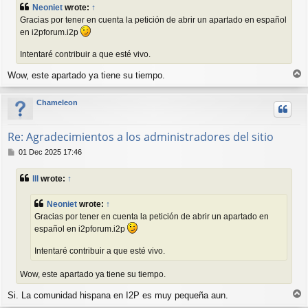
s
Neoniet
wrote:
↑
t
Gracias por tener en cuenta la petición de abrir un apartado en español
en i2pforum.i2p
Intentaré contribuir a que esté vivo.
T
Wow, este apartado ya tiene su tiempo.
o
p
Chameleon
Re: Agradecimientos a los administradores del sitio
P
01 Dec 2025 17:46
o
s
lll
wrote:
↑
t
Neoniet
wrote:
↑
Gracias por tener en cuenta la petición de abrir un apartado en
español en i2pforum.i2p
Intentaré contribuir a que esté vivo.
Wow, este apartado ya tiene su tiempo.
T
Si. La comunidad hispana en I2P es muy pequeña aun.
o