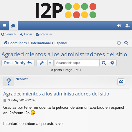
ui
Search
or
Login
Register
og
eg
S
ck
Board index
u
International
Espanol
in
ist
e
lin
m
er
Agradecimientos a los administradores del sitio
a
ks
s
Search
Advance
Post Reply
r
c
8 posts • Page
1
of
1
h
Neoniet
Agradecimientos a los administradores del sitio
P
30 May 2019 22:09
o
Gracias por tener en cuenta la petición de abrir un apartado en español
s
en i2pforum.i2p
t
Intentaré contribuir a que esté vivo.