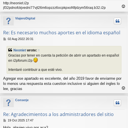
http://neoniet.i2p
T
jf32pdnofckjvedni77vjt26m6opzzz6ocpkpxof4fptzym56raq.b32.i2p
o
p
ViajeroDigital
Re: Es necesario muchos aportes en el idioma español
P
02 Aug 2022 20:31
o
s
Neoniet
wrote:
↑
t
Gracias por tener en cuenta la petición de abrir un apartado en español
en i2pforum.i2p
Intentaré contribuir a que esté vivo.
Agregar ese apartado es excelente, del año 2019 favor de enviarme por
lo menos una respuesta esta cuestion inclusive si alguien del ingles lo
T
lee, gracias
o
p
Conserje
Re: Agradecimientos a los administradores del sitio
P
19 Oct 2025 17:47
o
Hola, alguien vivo por aca?