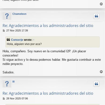
s
T
t
o
p
Chameleon
Re: Agradecimientos a los administradores del sitio
P
27 Nov 2025 17:39
o
s
Conserje
wrote:
↑
t
Hola, alguien vivo por aca?
Hola, compañero. Soy nuevo en la comunidad I2P. ¡Un placer
conocerles!
Si sigue activo y lo desea podemos hablar. Me gustaría contribuir a este
noble proyecto.
T
Saludos.
o
p
lll
Re: Agradecimientos a los administradores del sitio
P
28 Nov 2025 07:06
o