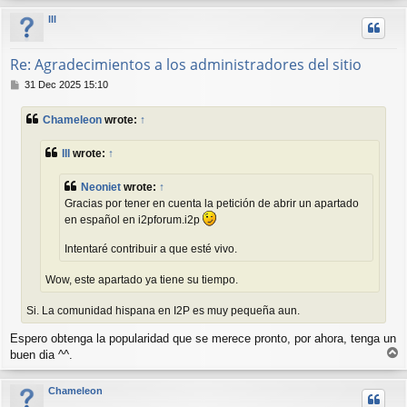
p
lll
Re: Agradecimientos a los administradores del sitio
P
31 Dec 2025 15:10
o
s
Chameleon
wrote:
↑
t
lll
wrote:
↑
Neoniet
wrote:
↑
Gracias por tener en cuenta la petición de abrir un apartado
en español en i2pforum.i2p
Intentaré contribuir a que esté vivo.
Wow, este apartado ya tiene su tiempo.
Si. La comunidad hispana en I2P es muy pequeña aun.
Espero obtenga la popularidad que se merece pronto, por ahora, tenga un
T
buen dia ^^.
o
p
Chameleon