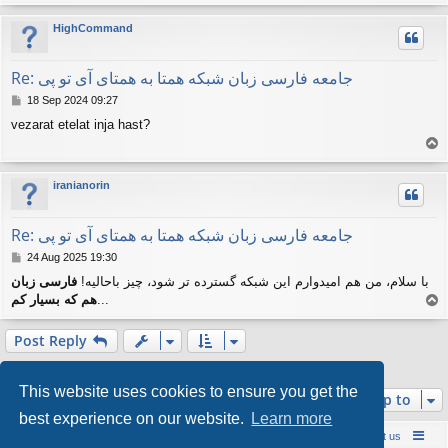
o
p
HighCommand
Re: جامعه فارسی زبان شبکه همتا به همتای آی تو پی
P
18 Sep 2024 09:27
o
vezarat etelat inja hast?
s
T
t
o
p
iranianorin
Re: جامعه فارسی زبان شبکه همتا به همتای آی تو پی
P
24 Aug 2025 19:30
o
با سلام، من هم امیدوارم این شبکه گسترده تر شود، چیز باحالیه!
فارسی زبان
s
هم که بسیار کم
...
T
t
o
p
Post Reply
3 posts • Page
1
of
1
This website uses cookies to ensure you get the
Jump to
best experience on our website.
Learn more
Board index
Contact us
Policies
About us