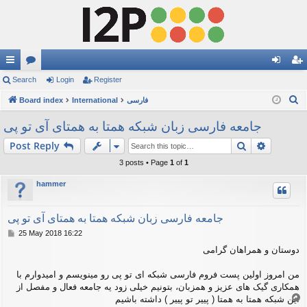
ui
Search
or
Login
Register
og
eg
S
ck
Board index
u
International
فارسی
in
ist
e
lin
m
er
جامعه فارسی زبان شبکه همتا به همتای آی تو پی
a
ks
s
Search
Advance
Post Reply
r
c
3 posts • Page
1
of
1
h
hammer
جامعه فارسی زبان شبکه همتا به همتای آی تو پی
P
25 May 2018 16:22
o
دوستان و همراهان گرامی
s
t
من امروز اولین پست فروم فارسی شبکه ای تو پی رو مینویسم و امیدوارم با
همکاری گیک های عزیز و همزبان، بتونیم خیلی زود یه جامعه فعال و مفصل از
T
این شبکه همتا به همتا ( پییر تو پییر ) داشته باشیم