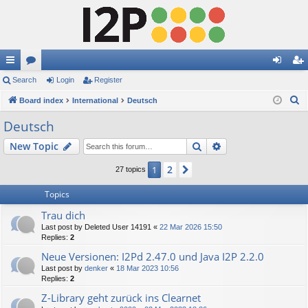
ui
Search
or
Login
Register
og
eg
S
ck
Board index
u
International
Deutsch
in
ist
e
lin
m
er
Deutsch
a
ks
s
Search
Advanced search
New Topic
r
c
2
1
Next
27 topics
h
Topics
Trau dich
Last post by
Deleted User 14191
«
22 Mar 2026 15:50
Replies:
2
Neue Versionen: I2Pd 2.47.0 und Java I2P 2.2.0
Last post by
denker
«
18 Mar 2023 10:56
Replies:
2
Z-Library geht zurück ins Clearnet