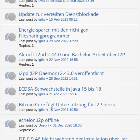
Last post by
uwuhunter9000
«
02 Mar 2023 18:36
Replies:
1
Update zur verteilten Dienstblockade
Last post by
lgillis
«
15 Feb 2023 09:12
Energie sparen mit den richtigen
Filesharingprogrammen
Last post by
lgillis
«
29 Nov 2022 12:29
Replies:
1
Aktuell: i2pd 2.44.0 und Bachelor-Arbeit über I2P
Last post by
lgillis
«
22 Nov 2022 16:58
Replies:
1
i2pd (I2P Daemon) 2.43.0 veröffentlicht
Last post by
lgillis
«
28 Sep 2022 14:51
ECDSA-Schwachstelle in Java 15 bis 18
Last post by
lgillis
«
21 Apr 2022 15:14
Bitcoin Core fügt Unterstützung für I2P hinzu
Last post by
lgillis
«
15 Nov 2021 10:50
echelon.i2p offline
Last post by
Unebril
«
31 Dec 2020 18:30
Replies:
2
I2P 0.9.46 bleibt während der Installation über .jar