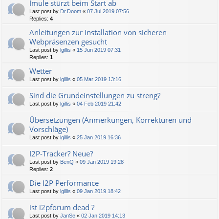
Imule stürzt beim Start ab
Last post by
Dr.Doom
«
07 Jul 2019 07:56
Replies:
4
Anleitungen zur Installation von sicheren
Webpräsenzen gesucht
Last post by
lgillis
«
15 Jun 2019 07:31
Replies:
1
Wetter
Last post by
lgillis
«
05 Mar 2019 13:16
Sind die Grundeinstellungen zu streng?
Last post by
lgillis
«
04 Feb 2019 21:42
Übersetzungen (Anmerkungen, Korrekturen und
Vorschläge)
Last post by
lgillis
«
25 Jan 2019 16:36
I2P-Tracker? Neue?
Last post by
BenQ
«
09 Jan 2019 19:28
Replies:
2
Die I2P Performance
Last post by
lgillis
«
09 Jan 2019 18:42
ist i2pforum dead ?
Last post by
JanSe
«
02 Jan 2019 14:13