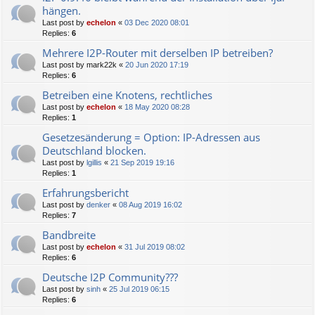
hängen.
Last post by
echelon
«
03 Dec 2020 08:01
Replies:
6
Mehrere I2P-Router mit derselben IP betreiben?
Last post by
mark22k
«
20 Jun 2020 17:19
Replies:
6
Betreiben eine Knotens, rechtliches
Last post by
echelon
«
18 May 2020 08:28
Replies:
1
Gesetzesänderung = Option: IP-Adressen aus
Deutschland blocken.
Last post by
lgillis
«
21 Sep 2019 19:16
Replies:
1
Erfahrungsbericht
Last post by
denker
«
08 Aug 2019 16:02
Replies:
7
Bandbreite
Last post by
echelon
«
31 Jul 2019 08:02
Replies:
6
Deutsche I2P Community???
Last post by
sinh
«
25 Jul 2019 06:15
Replies:
6