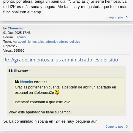
pronto, por ahora, tenga un buen dia ^^. Gracias :) Si sería hermoso. La
red I2P es más sana y segura. Me fascina y me gustaría que fuera más
funcional con el tiemp...
Jump to post
by
Chameleon
01 Dec 2025 17:46
Forum:
Espanol
Topic:
Agradecimientos a los administradores del sitio
Replies:
7
Views:
558060
Re: Agradecimientos a los administradores del sitio
lll
wrote:
↑
Neoniet
wrote:
↑
Gracias por tener en cuenta la petición de abrir un apartado en
español en i2pforum.i2p
Intentaré contribuir a que esté vivo.
Wow, este apartado ya tiene su tiempo.
Si. La comunidad hispana en I2P es muy pequeña aun.
Jump to post