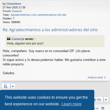
by
Chameleon
27 Nov 2025 17:39
Forum:
Espanol
Topic:
Agradecimientos a los administradores del sitio
Replies:
7
Views:
558060
Re: Agradecimientos a los administradores del sitio
Conserje
wrote:
↑
Hola, alguien vivo por aca?
Hola, compañero. Soy nuevo en la comunidad I2P. ¡Un placer
conocerles!
Si sigue activo y lo desea podemos hablar. Me gustaría contribuir a este
noble proyecto.
Saludos.
Jump to post
Search found 3 matches • Page
1
of
1
This website uses cookies to ensure you get the
Jump to
best experience on our website.
Learn more
Board index
Contact us
Policies
About us