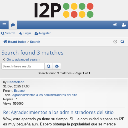
ui
Search
or
Login
Register
og
eg
S
ck
Board index
u
Search
in
ist
e
lin
m
er
Search found 3 matches
a
ks
s
Go to advanced search
r
Search
Advanced search
c
h
Search found 3 matches • Page
1
of
1
by
Chameleon
31 Dec 2025 17:03
Forum:
Espanol
Topic:
Agradecimientos a los administradores del sitio
Replies:
7
Views:
558060
Re: Agradecimientos a los administradores del sitio
Wow, este apartado ya tiene su tiempo. Si. La comunidad hispana en I2P
es muy pequeña aun. Espero obtenga la popularidad que se merece