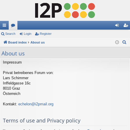
ui
Search
or
Login
Register
og
eg
S
ck
Board index
u
About us
in
ist
e
lin
m
er
About us
a
ks
s
r
Impressum
c
Privat betreibenes Forum von:
h
Lars Schimmer
Inffeldgasse 16c
8010 Graz
Österreich
Kontakt:
echelon@i2pmail.org
Terms of use and Privacy policy